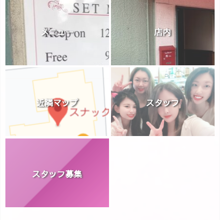
メニュー
店内
近隣マップ
スタッフ
スタッフ募集