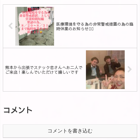
医療環境を守る為の非常警戒措置の為の臨
時休業のお知らせ🙇‍♀️
熊本から出張でスナック恋さんへお二人で
ご来店！楽しんでいただけて嬉しいです
コメント
コメントを書き込む