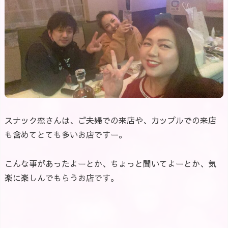
スナック恋さんは、ご夫婦での来店や、カップルでの来店
も含めてとても多いお店ですー。
こんな事があったよーとか、ちょっと聞いてよーとか、気
楽に楽しんでもらうお店です。