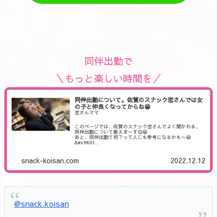
同伴出勤で
＼もっと楽しい時間を／
同伴出勤について。佐賀のスナック恋さんでは女
の子と仲良くなってからね😁
恋さんママ
このページでは、佐賀のスナック恋さんでよく聞かれる、
同伴出勤について教えま〜す😋😁
あと、同伴出勤て何？って人にも参考になるかも〜😁
&#x1f601…
snack-koisan.com
2022.12.12
@snack.koisan