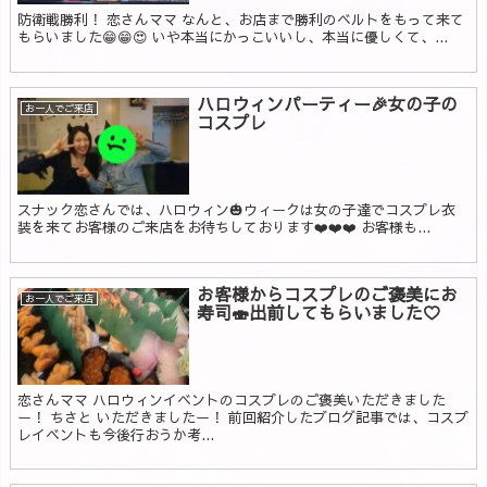
防衛戦勝利！ 恋さんママ なんと、お店まで勝利のベルトをもって来て
もらいました😁😁😍 いや本当にかっこいいし、本当に優しくて、...
ハロウィンパーティー🎉女の子の
お一人でご来店
コスプレ
スナック恋さんでは、ハロウィン🎃ウィークは女の子達でコスプレ衣
装を来てお客様のご来店をお待ちしております❤️❤️❤️ お客様も...
お客様からコスプレのご褒美にお
お一人でご来店
寿司🍣出前してもらいました♡
恋さんママ ハロウィンイベントのコスプレのご褒美いただきました
ー！ ちさと いただきましたー！ 前回紹介したブログ記事では、コスプ
レイベントも今後行おうか考...