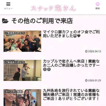
メニュー
検索
その他のご利用で来店
マイクロ豚カフェのオフ会でご利
ご来店ありがとう
用いただきました🐷💖
2026.04.13
カップルで恋さんへ来店！素敵な
ご来店ありがとう
お二人のご来店嬉しかったですー
😄😄
2026.01.25
九州各地を旅行されている素敵な
お一人でご来店
御夫婦がご来店！常連のお客様も
ご来店！ありがとうございます！