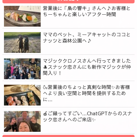
営業後に「梟の響キ」さんへ♪お客様と
ちーちゃんと楽しいアフター時間
ママのペット、ミーアキャットのココと
ナッツと森林公園へ♪
マジッククロノスさんへ行ってきました
🎩スナック恋さんにも新作マジックが仲
間入り！
🍶営業後のちょっと真剣な時間✨お客様
へより良い空間と時間を提供するため
に…
🍎ご縁ってすごい…ChatGPTからのスナ
ック恋さんへのご来店✨