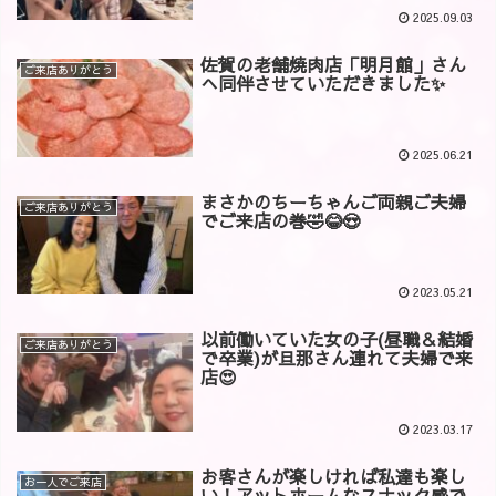
2025.09.03
佐賀の老舗焼肉店「明月館」さん
ご来店ありがとう
へ同伴させていただきました✨
2025.06.21
まさかのちーちゃんご両親ご夫婦
ご来店ありがとう
でご来店の巻🤣😂😍
2023.05.21
以前働いていた女の子(昼職＆結婚
ご来店ありがとう
で卒業)が旦那さん連れて夫婦で来
店😍
2023.03.17
お客さんが楽しければ私達も楽し
お一人でご来店
い！アットホームなスナック感で