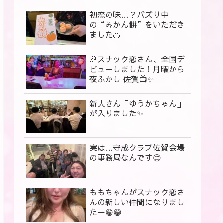
初恋の味…？バズり中
の“みかん餅”をいただき
ました🍊
🎉スナック恋さん、全国デ
ビューしました！月曜から
夜ふかし 佐賀📺✨
新人さん「ゆうかちゃん」
が入りました✨
実は…守成クラブ佐賀会場
の事務局なんです😊
ももちゃんがスナック恋さ
んの新しい仲間になりまし
たー😁😁