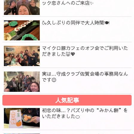
ック恋さんへのご来店✨
🍶久しぶりの同伴で大人時間🍽️
マイクロ豚カフェのオフ会でご利用いた
だきました🐷💖
実は…守成クラブ佐賀会場の事務局なん
です😊
人気記事
初恋の味…？バズり中の“みかん餅”を
いただきました🍊