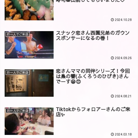
2024.10.28
スナック恋さん西園兄弟のガウン
お一人でご来店
スポンサーになるの巻！
2024.09.26
恋さんママの同伴シリーズ！今回
お一人でご来店
は梟の響(ふくろうのひびき)さん
でーす😁😍
2024.08.21
Tiktokからフォロアーさんのご来
お一人でご来店
店✨
2024.03.18