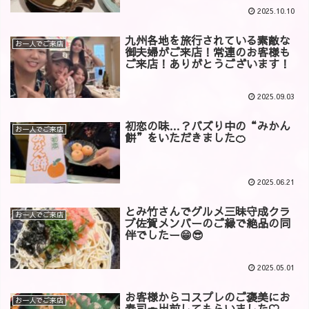
2025.10.10
九州各地を旅行されている素敵な
お一人でご来店
御夫婦がご来店！常連のお客様も
ご来店！ありがとうございます！
2025.09.03
初恋の味…？バズり中の“みかん
お一人でご来店
餅”をいただきました🍊
2025.06.21
とみ竹さんでグルメ三昧守成クラ
お一人でご来店
ブ佐賀メンバーのご縁で絶品の同
伴でしたー😁😎
2025.05.01
お客様からコスプレのご褒美にお
お一人でご来店
寿司🍣出前してもらいました♡