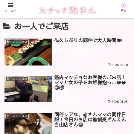
メニュー
検索
お一人でご来店
🍶久しぶりの同伴で大人時間🍽️
お一人でご来店
2026.05.10
筋肉マッチョなお客様のご来店！
お一人でご来店
ママと女の子をお姫様抱っこ❤️❤️
😍🤣
2026.01.25
同伴レアな、恋さんママの同伴日
お一人でご来店
記！今日のお店は鮨割烹ぎんえん
白山店さん😁