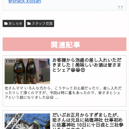
@snack.koisan
おしらせ
スタッフ交流
関連記事
お客様から泡盛の差し入れいただ
おしらせ
きました！美味しいお酒は皆さま
とシェア😁😁😍
恋さんママ いろんな方から、こうやってお土産だったり、差し入れだ
ったりして頂くのですが、今回は特に量もあったので、皆さまとシェ
アという話になりました😃😄 ...
だいぶお正月からすぎましたが、
おしらせ
恋さんは元旦に祐徳神社 仕事初め
に佐嘉神社 10日に十日戎と三社参