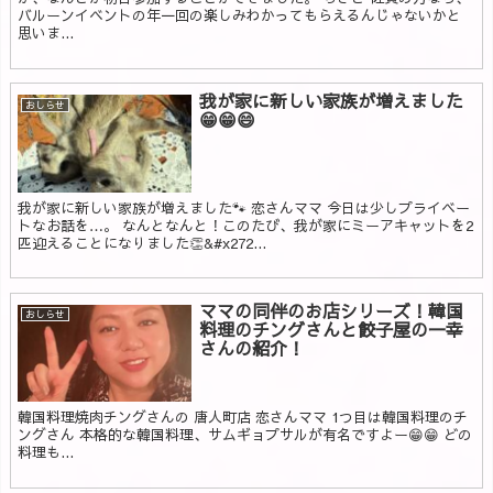
バルーンイベントの年一回の楽しみわかってもらえるんじゃないかと
思いま...
我が家に新しい家族が増えました
おしらせ
😁😁😄
我が家に新しい家族が増えました🐾 恋さんママ 今日は少しプライベー
トなお話を…。 なんとなんと！このたび、我が家にミーアキャットを2
匹迎えることになりました👏&#x272...
ママの同伴のお店シリーズ！韓国
おしらせ
料理のチングさんと餃子屋の一幸
さんの紹介！
韓国料理焼肉チングさんの 唐人町店 恋さんママ 1つ目は韓国料理のチ
ングさん 本格的な韓国料理、サムギョプサルが有名ですよー😁😁 どの
料理も...