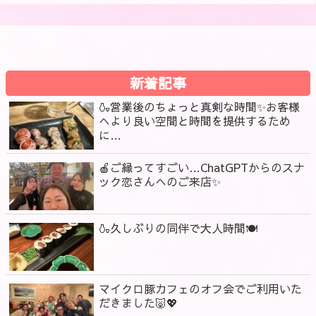
新着記事
🍶営業後のちょっと真剣な時間✨お客様
へより良い空間と時間を提供するため
に…
🍎ご縁ってすごい…ChatGPTからのスナ
ック恋さんへのご来店✨
🍶久しぶりの同伴で大人時間🍽️
マイクロ豚カフェのオフ会でご利用いた
だきました🐷💖