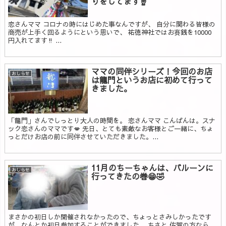
りをしてます☝️
恋さんママ コロナの時にはじめた事なんですが、 自分に関わる皆様の
商売が上手く回るようにという思いで、 祐徳神社ではお賽銭を10000
円入れてます‼️ ...
ママの同伴シリーズ！今回のお店
おしらせ
は龍門というお店に初めて行って
きました。
「龍門」さんでしっとり大人の時間を。 恋さんママ こんばんは。スナ
ック恋さんのママです💋 先日、とても素敵なお客様とご一緒に、ちょ
っとだけお店の前に同伴させていただきました。...
11月のちーちゃんは、バルーンに
おしらせ
行ってきたの巻😁🤣
まさかの初日しか開催されなかったので、ちょっとさみしかったです
が、なんとか初日参加することができました。 ちさと 佐賀の方なら、