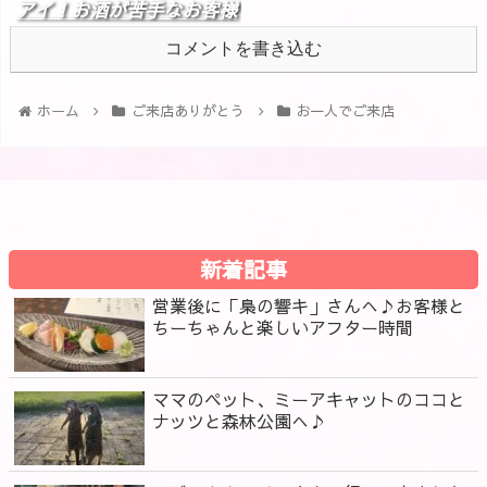
アイ！お酒が苦手なお客様
も大丈夫！ | 佐賀のスナッ
コメントを書き込む
:
投稿日：2022/05/07(土)
ク恋さん 接待2次会夫婦カ
13:27:58
ップルにもおすすめです
ホーム
ご来店ありがとう
お一人でご来店
[…] お一人様で、ノンアル
コールフリーでの来店ありが
とうございます 金曜日…
[…]
新着記事
営業後に「梟の響キ」さんへ♪お客様と
ちーちゃんと楽しいアフター時間
返信
ママのペット、ミーアキャットのココと
ナッツと森林公園へ♪