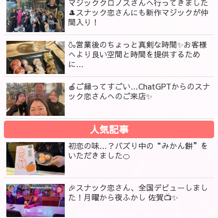
マジッククロノスさんへ行ってきました
🎩スナック恋さんにも新作マジックが仲
間入り！
🍶営業後のちょっと真剣な時間✨お客様
へより良い空間と時間を提供するため
に…
🍎ご縁ってすごい…ChatGPTからのスナ
ック恋さんへのご来店✨
人気記事
初恋の味…？バズり中の“みかん餅”を
いただきました🍊
🎉スナック恋さん、全国デビューしまし
た！月曜から夜ふかし 佐賀📺✨