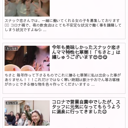
スナック恋さんでは、一緒に働いてくれる女の子を募集しております
🙇‍♀️ コロナ禍で、夜の飲食店はとても不安定な状況で働く事を躊躇して
しまう状況ですよね💦 ...
今年も美味しかったスナック恋さ
おしらせ
んママ特性七草粥！「ちさと」は
嬉しゅうございます😍😍😋
ちさと 毎年作って下さるものでこれに勝る七草粥に私は出会った事が
ありません！！！これだけではなく寒い時期は豚汁やおでん等お客様
がホッとできる様な物を色々作ってくださいます☺️ ...
コロナで営業自粛中でしたが、ス
おしらせ
タッフに元気になってもらうよう
に温泉に行ってきました😉