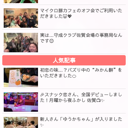
マイクロ豚カフェのオフ会でご利用いた
だきました🐷💖
実は…守成クラブ佐賀会場の事務局なん
です😊
人気記事
初恋の味…？バズり中の“みかん餅”を
いただきました🍊
🎉スナック恋さん、全国デビューしまし
た！月曜から夜ふかし 佐賀📺✨
新人さん「ゆうかちゃん」が入りました
✨